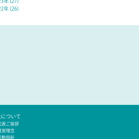
23年 (27)
22年 (26)
社について
代表ご挨拶
経営理念
行動指針