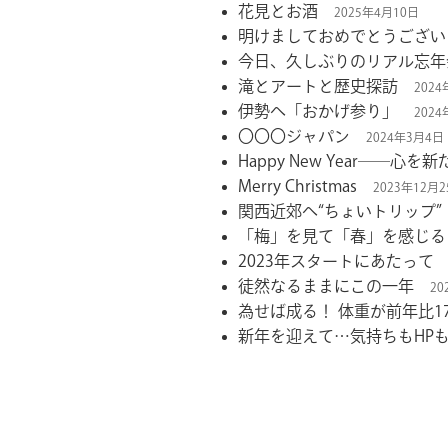
花見とお酒
2025年4月10日
明けましておめでとうござい
今日、久しぶりのリアル忘年
滝とアートと歴史探訪
2024
伊勢へ「おかげ参り」
202
〇〇〇ジャパン
2024年3月4日
Happy New Year――心を
Merry Christmas
2023年12月
関西近郊へ“ちょいトリップ”
「梅」を見て「春」を感じる
2023年スタートにあたって
徒然なるままにこの一年
20
為せば成る！ 体重が前年比1
新年を迎えて…気持ちもHP