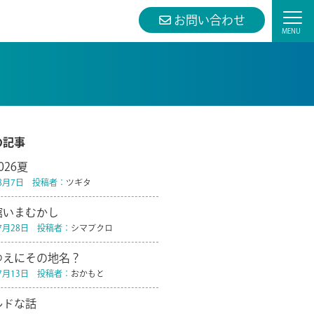
お問い合わせ
の記事
026夏
年8月7日 投稿者：
ツギタ
館いまむかし
年7月28日 投稿者：
シマブクロ
ゆえにその地名？
年7月13日 投稿者：
おかもと
ルドな話