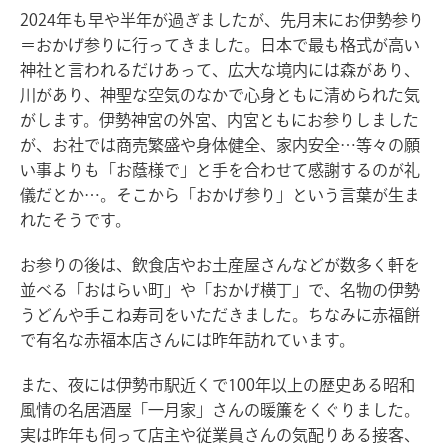
2024年も早や半年が過ぎましたが、先月末にお伊勢参り
＝おかげ参りに行ってきました。日本で最も格式が高い
神社と言われるだけあって、広大な境内には森があり、
川があり、神聖な空気のなかで心身ともに清められた気
がします。伊勢神宮の外宮、内宮ともにお参りしました
が、お社では商売繁盛や身体健全、家内安全…等々の願
い事よりも「お蔭様で」と手を合わせて感謝するのが礼
儀だとか…。そこから「おかげ参り」という言葉が生ま
れたそうです。
お参りの後は、飲食店やお土産屋さんなどが数多く軒を
並べる「おはらい町」や「おかげ横丁」で、名物の伊勢
うどんや手こね寿司をいただきました。ちなみに赤福餅
で有名な赤福本店さんには昨年訪れています。
また、夜には伊勢市駅近くで100年以上の歴史ある昭和
風情の名居酒屋「一月家」さんの暖簾をくぐりました。
実は昨年も伺って店主や従業員さんの気配りある接客、