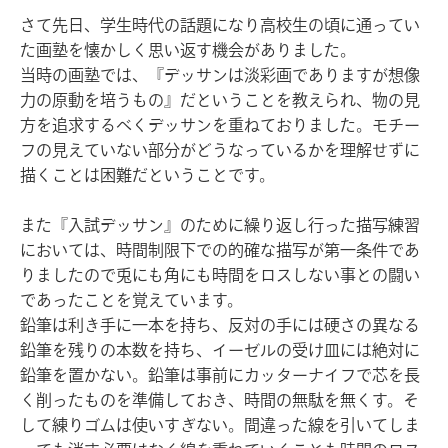
さて先日、学生時代の話題になり高校生の頃に通ってい
た画塾を懐かしく思い返す機会がありました。
当時の画塾では、『デッサンは淡彩画でありますが想像
力の原動を培うもの』だということを教えられ、物の見
方を追求するべくデッサンを重ねておりました。モチー
フの見えていない部分がどうなっているかを理解せずに
描くことは困難だということです。
また『入試デッサン』のために繰り返し行った描写練習
においては、時間制限下での的確な描写が第一条件であ
りましたので兎にも角にも時間をロスしない事との闘い
であったことを覚えています。
鉛筆は利き手に一本を持ち、反対の手には硬さの異なる
鉛筆を残りの本数を持ち、イーゼルの受け皿には絶対に
鉛筆を置かない。鉛筆は事前にカッターナイフで芯を長
く削ったものを準備しておき、時間の無駄を無くす。そ
して練りゴムは使いすぎない。間違った線を引いてしま