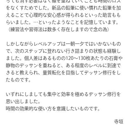
っても消す必要はなく線を重ねていくことも時間のロス
をなくすためでした。新品の鉛筆に使い慣れた鉛筆を加
えることで心理的な安心感が得られるといった助言もも
らいました。…といったようなことを記憶しています。
（練習法や習得法は数多く存在しますので念の為）
しかしながらレベルアップは一朝一夕ではいかないもの
で、次のステップに登れない行き詰まりの状態も経験し
ました。個人差はあるものの120〜130枚あたりの石膏や
静物のデッサンを重ねると、ある程度のレベルに到達で
きると教えられ、量質転化を目指してデッサン修行をし
たものです。
いずれにしましても集中と効率を極めるデッサン修行を
思い出しました。
時間の効果的な使い方を意識したいものです。
寺垣