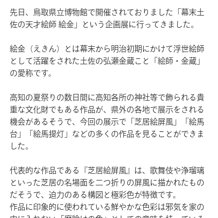
先日、鳥取県立博物館で開催されておりました「幕末土
佐の天才絵師 絵金」という企画展に行ってきました。
絵金（えきん）とは幕末から明治初期にかけて浮世絵師
として活躍をされた土佐の弘瀬金蔵こと「絵師・金蔵」
の愛称です。
高知の夏祭りの数日間に高知各所の神社等で飾られる貴
重な文化財でもある作品が、県外の各地で展示をされる
機会があるそうで、今回の展示で「芝居絵屏風」「絵馬
台」「絵馬提灯」などの多くの作品を見ることができま
した。
代表的な作品である『芝居絵屏風』は、歌舞伎や浄瑠璃
といった芝居の名場面を二つ折りの屏風に描かれたもの
だそうで、迫力のある構図と極彩色が特徴です。
作品に印象的に使われている鮮やかな色彩は邪気を家の