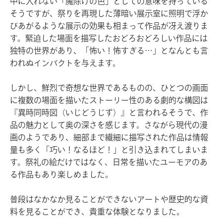
中に入れない「魔除けの色」としての意味を持っている
そうですが、祭りを再現した薄暗い展示室に照明で浮か
びあがるような展示の効果も相まって作品が冴え渡りま
す。緊迫した場面を描写したおどろおどろしい作品には
独特の世界があり、「怖い！怖すぎる…」となんとも言
われぬインパクトを与えます。
しかし、鮮烈で奇想な世界であるものの、ひとつの画面
に複数の場面を描いたストーリー性のある劇的な構図は
『異時同時図（いじどうじず）』と言われるそうで、作
品の魅力として奥の深さを感じます。さながら現代の漫
画のようであり、細部まで繊細に描写された作品は情報
量も多く「巧い！なるほど！」と引き込まれてしまいま
す。祭礼の絵だけではなく、日常を描いたユーモアのあ
る作品もあり楽しめました。
普段はなかなか見ることができないアートや歴史的な資
料を見ることができ、貴重な体験となりました。